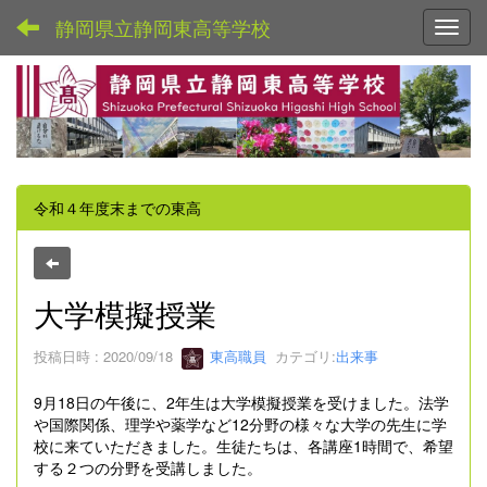
静岡県立静岡東高等学校
Toggl
令和４年度末までの東高
大学模擬授業
投稿日時 : 2020/09/18
東高職員
カテゴリ:
出来事
9月18日の午後に、2年生は大学模擬授業を受けました。法学
や国際関係、理学や薬学など12分野の様々な大学の先生に学
校に来ていただきました。生徒たちは、各講座1時間で、希望
する２つの分野を受講しました。