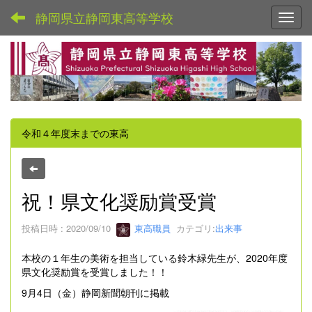
静岡県立静岡東高等学校
Toggl
令和４年度末までの東高
祝！県文化奨励賞受賞
投稿日時 : 2020/09/10
東高職員
カテゴリ:
出来事
本校の１年生の美術を担当している鈴木緑先生が、2020年度
県文化奨励賞を受賞しました！！
9月4日（金）静岡新聞朝刊に掲載