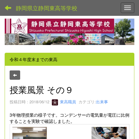
静岡県立静岡東高等学校
Toggl
令和４年度末までの東高
授業風景 その９
投稿日時 : 2018/06/12
東高職員
カテゴリ:
出来事
3年物理授業の様子です。コンデンサーの電気量が電圧に比例
することを実験で確認しました。