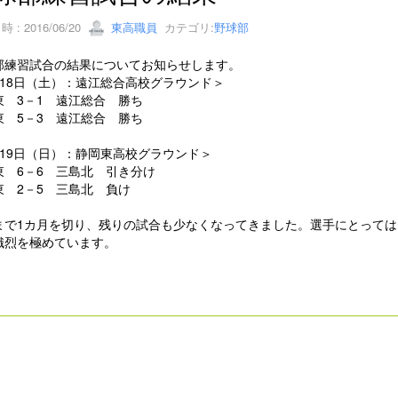
 : 2016/06/20
東高職員
カテゴリ:
野球部
部練習試合の結果についてお知らせします。
月18日（土）：遠江総合高校グラウンド＞
東 3－1 遠江総合 勝ち
東 5－3 遠江総合 勝ち
月19日（日）：静岡東高校グラウンド＞
東 6－6 三島北 引き分け
東 2－5 三島北 負け
まで1カ月を切り、残りの試合も少なくなってきました。選手にとって
熾烈を極めています。