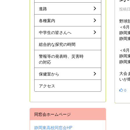
進路
投稿日時
各種案内
野球
＜6
中学生の皆さんへ
静岡
静岡
総合的な探究の時間
＜6
静岡
警報等の発表時、災害時
静岡
の対応
大会
保健室から
いが
アクセス
0
同窓会ホームページ
静岡東高校同窓会HP