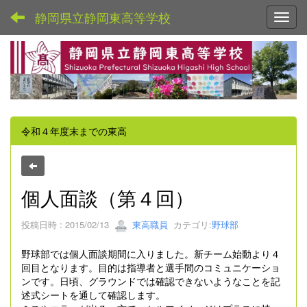
静岡県立静岡東高等学校
Toggl
令和４年度末までの東高
個人面談（第４回）
投稿日時 : 2015/02/13
東高職員
カテゴリ:
野球部
野球部では個人面談期間に入りました。新チーム始動より４
回目となります。目的は指導者と選手間のコミュニケーショ
ンです。日頃、グラウンドでは確認できないようなことを記
述式シートを通して確認します。