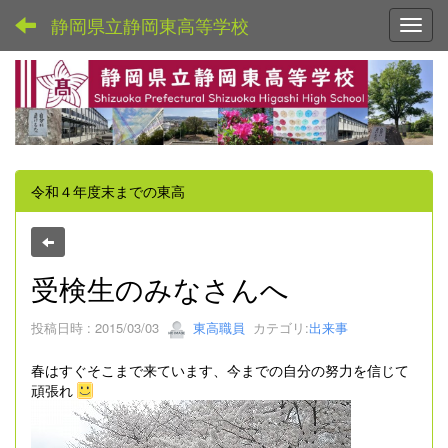
静岡県立静岡東高等学校
Toggl
令和４年度末までの東高
受検生のみなさんへ
投稿日時 : 2015/03/03
東高職員
カテゴリ:
出来事
春はすぐそこまで来ています、今までの自分の努力を信じて
頑張れ