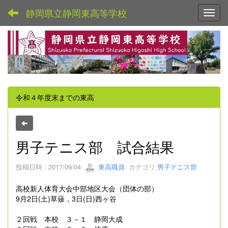
静岡県立静岡東高等学校
Toggl
令和４年度末までの東高
男子テニス部 試合結果
投稿日時 : 2017/09/04
東高職員
カテゴリ:
男子テニス部
高校新人体育大会中部地区大会（団体の部）
9月2日(土)草薙，3日(日)西ヶ谷
２回戦 本校 ３－１ 静岡大成