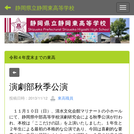
静岡県立静岡東高等学校
Toggl
令和４年度末までの東高
演劇部秋季公演
投稿日時 : 2013/11/12
東高職員
１１月１０日（日）、清水文化会館マリナートの小ホール
にて、静岡県中部高等学校演劇研究会による秋季公演が行わ
れ、本校は「ここだけの話」を上演いたしました。１年生と
２年生による最初の本格的な公演であり、今回は喜劇的な要