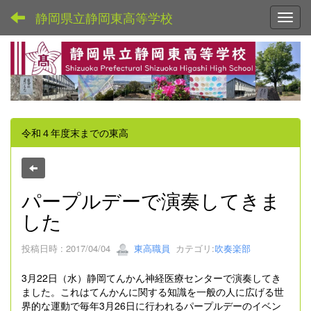
静岡県立静岡東高等学校
Toggl
令和４年度末までの東高
パープルデーで演奏してきま
した
投稿日時 : 2017/04/04
東高職員
カテゴリ:
吹奏楽部
3月22日（水）静岡てんかん神経医療センターで演奏してき
ました。これはてんかんに関する知識を一般の人に広げる世
界的な運動で毎年3月26日に行われるパープルデーのイベン