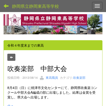
静岡県立静岡東高等学校
Toggl
令和４年度末までの東高
吹奏楽部 中部大会
投稿日時 : 2013/08/14
東高職員
カテゴリ:
吹奏楽部
8月4日（日）に焼津市文化センターにて、静岡県吹奏楽コン
クール中部大会A編成の部に出場しました。結果は金賞を受
賞し、県大会へ出場します。