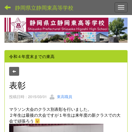
静岡県立静岡東高等学校
Toggl
令和４年度末までの東高
表彰
投稿日時 : 2015/03/01
東高職員
マラソン大会のクラス別表彰を行いました。
２年生は最後の大会ですが１年生は来年度の新クラスでの大
会で頑張ろう