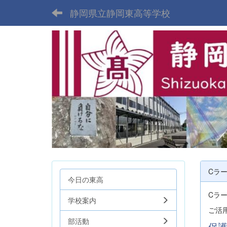
静岡県立静岡東高等学校
Cラ
今日の東高
Cラ
学校案内
ご活
部活動
保護