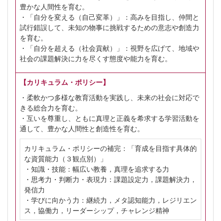
豊かな人間性を育む。
・「自分を変える（自己変革）」：高みを目指し、仲間と
試行錯誤して、未知の物事に挑戦するための意志や創造力
を育む。
・「自分を超える（社会貢献）」：視野を広げて、地域や
社会の課題解決に力を尽くす態度や能力を育む。
【カリキュラム・ポリシー】
・柔軟かつ多様な教育活動を実践し、未来の社会に対応で
きる総合力を育む。
・互いを尊重し、ともに真理と正義を希求する学習活動を
通して、豊かな人間性と創造性を育む。
カリキュラム・ポリシーの補完：「育成を目指す具体的
な資質能力（３観点別）」
・知識・技能：幅広い教養，真理を追求する力
・思考力・判断力・表現力：課題設定力，課題解決力，
発信力
・学びに向かう力：継続力，メタ認知能力，レジリエン
ス，協働力，リーダーシップ，チャレンジ精神