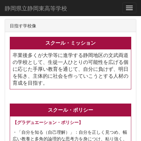
静岡県立静岡東高等学校
Toggl
目指す学校像
スクール・ミッション
卒業後多くが大学等に進学する静岡地区の文武両道
の学校として、生徒一人ひとりの可能性を広げる個
に応じた手厚い教育を通じて、自分に負けず、明日
を拓き、主体的に社会を作っていこうとする人材の
育成を目指す。
スクール・ポリシー
【グラデュエーション・ポリシー】
・「自分を知る（自己理解）」：自分を正しく見つめ、幅
広い教養と多角的論理的な思考力を身につけ、粘り強く、